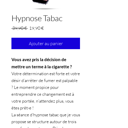
Hypnose Tabac
Prix
Prix
 39,90 € 
19,90 €
original
promotionnel
Ajouter au panier
Vous avez pris la décision de
mettre un terme à la cigarette ?
Votre détermination est forte et votre
désir d’arrêter de fumer est palpable
? Le moment propice pour
entreprendre ce changement est à
votre portée, n’attendez plus, vous
êtes prêt-e !
La séance d’
hypnose tabac
que je vous
propose se structure autour de trois