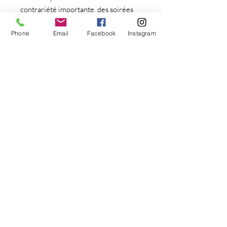
contrariété importante, des soirées
ou rencontres festives, vous soyez
plus tenté(e) qu’à l’accoutumée.
Dans
Phone
Email
Facebook
Instagram
ce cas, n’hésitez pas à écouter votre
séance.
N’oubliez pas : vous allez
devenir un ANCIEN FUMEUR, vous
ne serez plus NON FUMEUR, cela
implique que si vous fumez à nouveau
une cigarette, vous pouvez replonger
!
Alors pensez à votre santé et à
écouter votre séance autant de fois
que nécessaire !
Attention :
La pratique de
l’hypnose
et de la
sophrologie est fortement
déconseillée aux personnes atteintes
de schizophrénie, de psychose ou de