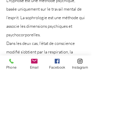
L’hypnose est une méthode psychique,
basée uniquement sur le travail mental de
l’esprit. La sophrologie est une méthode qui
associe les dimensions psychiques et
psychocorporelles.
Dans les deux cas, l’état de conscience
modifié s’obtient par la respiration, la
détente musculaire et la détente mentale.
Phone
Email
Facebook
Instagram
COMMENT SAVOIR SI JE SUIS
RÉCEPTIF(VE) ?
En
sophrologie
, il n’y a aucun problème de
réceptivité.
En
hypnose
, chacun va de ses théories sur
le sujet. Pour autant, nous sommes