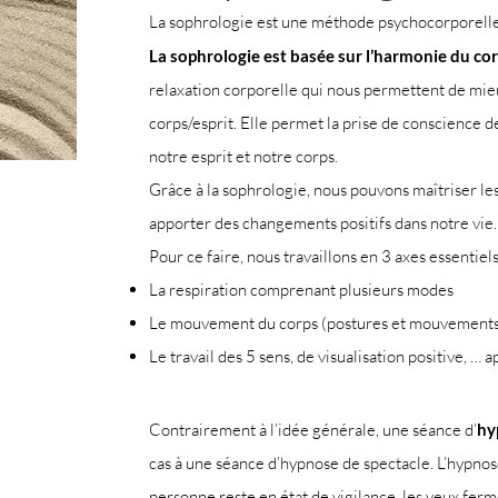
La sophrologie est une méthode psychocorporelle, n
La sophrologie est basée sur l’harmonie du corp
relaxation corporelle qui nous permettent de mieu
corps/esprit. Elle permet la prise de conscience d
notre esprit et notre corps.
Grâce à la sophrologie, nous pouvons maîtriser le
apporter des changements positifs dans notre vie.
Pour ce faire, nous travaillons en 3 axes essentiels
La respiration comprenant plusieurs modes
Le mouvement du corps (postures et mouvements
Le travail des 5 sens, de visualisation positive, … 
Contrairement à l’idée générale, une séance d’
hy
cas à une séance d’hypnose de spectacle. L’hypnose
personne reste en état de vigilance, les yeux fer