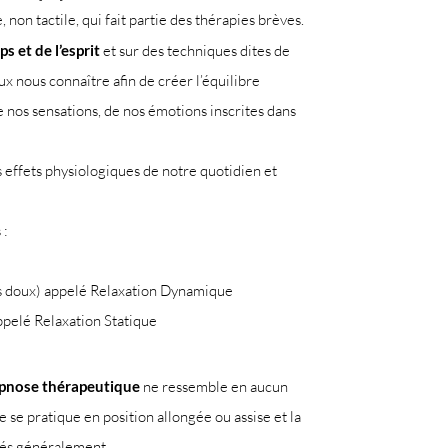
on tactile, qui fait partie des thérapies brèves.
s et de l’esprit
et sur des techniques dites de
x nous connaître afin de créer l’équilibre
e nos sensations, de nos émotions inscrites dans
s effets physiologiques de notre quotidien et
 :
 doux) appelé Relaxation Dynamique
appelé Relaxation Statique
pnose thérapeutique
ne ressemble en aucun
 se pratique en position allongée ou assise et la
més généralement.