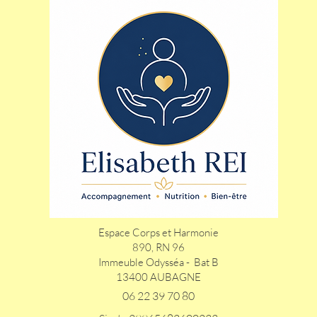
Espace Corps et Harmonie
890, RN 96
Immeuble Odysséa - Bat B
13400 AUBAGNE
06 22 39 70 80